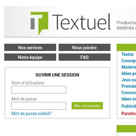
Nos services
Nous joindre
Textes
Notre équipe
FAQ
Concept
Matérie
Idées p
OUVRIR UNE SESSION
Jeux o
Nom d'utilisateur
Premiè
Concou
Mot de passe
Idées i
Me connecter
Publici
Mot de passe oublié?
Parutio