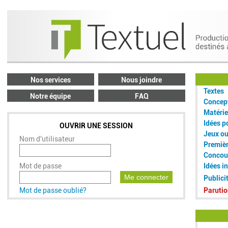
Nos services
Nous joindre
Textes
Notre équipe
FAQ
Concept
Matérie
Idées p
OUVRIR UNE SESSION
Jeux o
Nom d'utilisateur
Premiè
Concou
Mot de passe
Idées i
Me connecter
Publici
Mot de passe oublié?
Parutio