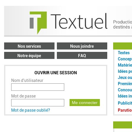
Nos services
Nous joindre
Textes
Notre équipe
FAQ
Concept
Matérie
Idées p
OUVRIR UNE SESSION
Jeux o
Nom d'utilisateur
Premiè
Concou
Mot de passe
Idées i
Me connecter
Publici
Mot de passe oublié?
Parutio